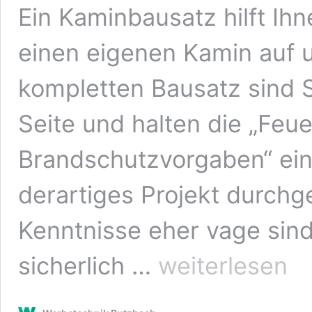
Ein Kaminbausatz hilft I
einen eigenen Kamin auf 
kompletten Bausatz sind S
Seite und halten die „Feu
Brandschutzvorgaben“ ein
derartiges Projekt durchg
Kenntnisse eher vage sind. 
Kaminbausatz für
sicherlich …
weiterlesen
den
individuellen
Einbau