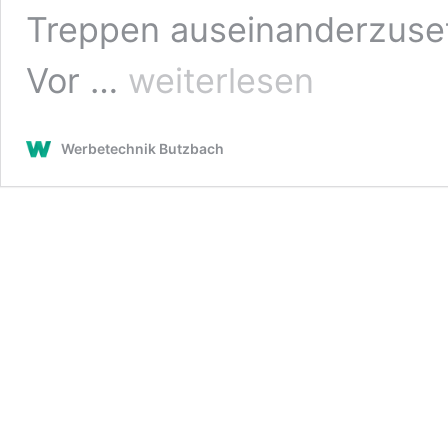
Treppen auseinanderzuset
Treppenbau
Vor …
weiterlesen
Hamburg
Werbetechnik Butzbach