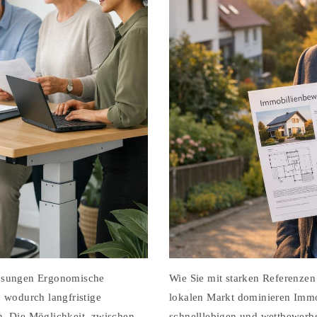
lösungen Ergonomische
Wie Sie mit starken Referenzen
 wodurch langfristige
lokalen Markt dominieren Immob
n. Die Möglichkeit, zwischen
schnelllebigen und wettbewerbs