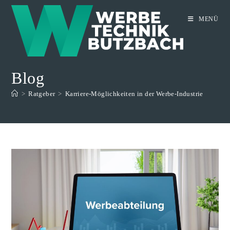
Zum
Inhalt
MENÜ
springen
Blog
>
Ratgeber
>
Karriere-Möglichkeiten in der Werbe-Industrie