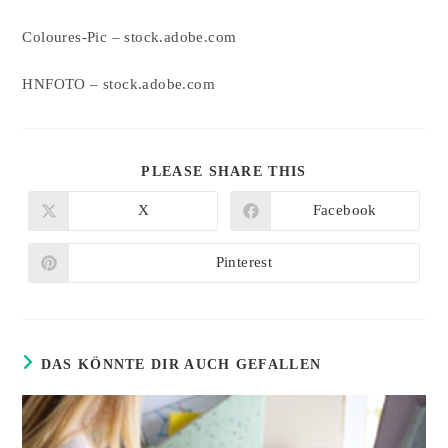
Coloures-Pic
– stock.adobe.com
HNFOTO – stock.adobe.com
DIESEN
PLEASE SHARE THIS
INHALT
TEILEN
X
Facebook
Öffnet
Öffnet
in
in
einem
einem
neuen
neuen
Pinterest
Öffnet
Fenster
Fenster
in
einem
neuen
Fenster
DAS KÖNNTE DIR AUCH GEFALLEN