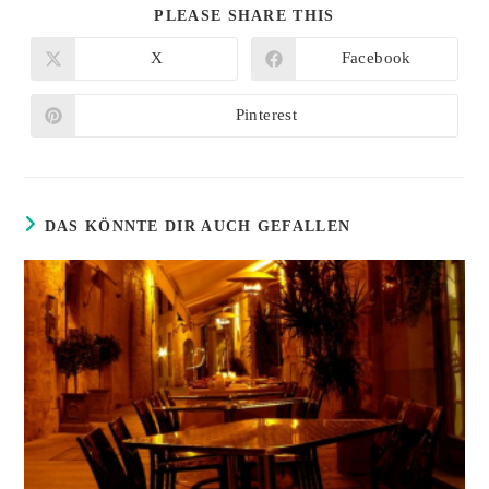
DIESEN
PLEASE SHARE THIS
INHALT
TEILEN
X
Facebook
Öffnet
Öffnet
in
in
einem
einem
neuen
neuen
Pinterest
Öffnet
Fenster
Fenster
in
einem
neuen
Fenster
DAS KÖNNTE DIR AUCH GEFALLEN