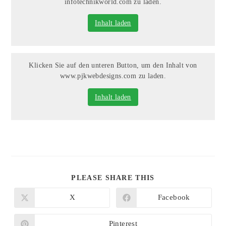
infotechnikworld.com zu laden.
Inhalt laden
Klicken Sie auf den unteren Button, um den Inhalt von
www.pjkwebdesigns.com zu laden.
Inhalt laden
DIESEN
PLEASE SHARE THIS
INHALT
TEILEN
X
Facebook
Öffnet
Öffnet
in
in
einem
einem
neuen
neuen
Pinterest