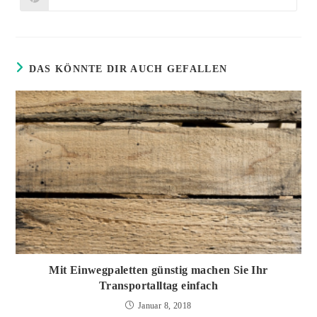
Öffnet
Fenster
Fenster
in
einem
neuen
Fenster
DAS KÖNNTE DIR AUCH GEFALLEN
Mit Einwegpaletten günstig machen Sie Ihr
Transportalltag einfach
Januar 8, 2018