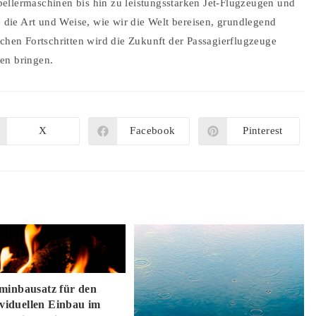
ellermaschinen bis hin zu leistungsstarken Jet-Flugzeugen und
ie Art und Weise, wie wir die Welt bereisen, grundlegend
schen Fortschritten wird die Zukunft der Passagierflugzeuge
en bringen.
X
Facebook
Pinterest
Öffnet
Öffnet
Öffnet
in
in
in
einem
einem
einem
neuen
neuen
neuen
Fenster
Fenster
Fenster
minbausatz für den
ividuellen Einbau im