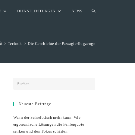
WEBSITE-
E
DIENSTLEISTUNGEN
NEWS
SUCHE
>
Technik
>
Die Geschichte der Passagierflugzeuge
UMSCHALTEN
Neueste Beiträge
Wenn der Schreibtisch mehr kann: Wie
ergonomische Lösungen die Fehlerquote
senken und den Fokus schärfen