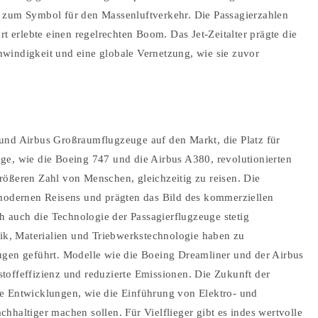
 zum Symbol für den Massenluftverkehr. Die Passagierzahlen
rt erlebte einen regelrechten Boom. Das Jet-Zeitalter prägte die
windigkeit und eine globale Vernetzung, wie sie zuvor
und Airbus Großraumflugzeuge auf den Markt, die Platz für
ge, wie die Boeing 747 und die Airbus A380, revolutionierten
rößeren Zahl von Menschen, gleichzeitig zu reisen. Die
dernen Reisens und prägten das Bild des kommerziellen
ch auch die Technologie der Passagierflugzeuge stetig
mik, Materialien und Triebwerkstechnologie haben zu
ugen geführt. Modelle wie die Boeing Dreamliner und der Airbus
toffeffizienz und reduzierte Emissionen. Die Zukunft der
e Entwicklungen, wie die Einführung von Elektro- und
hhaltiger machen sollen. Für Vielflieger gibt es indes wertvolle