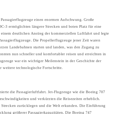
en Passagierflugzeuge einen enormen Aufschwung. Große
DC-3 ermöglichten längere Strecken und boten Platz für eine
 einem deutlichen Anstieg der kommerziellen Luftfahrt und legte
assagierflugzeuge. Die Propellerflugzeuge jener Zeit waren
kurzen Landebahnen starten und landen, was den Zugang zu
nnten nun schneller und komfortabler reisen und erreichten in
flugzeuge war ein wichtiger Meilenstein in der Geschichte der
 weitere technologische Fortschritte.
erte die Passagierluftfahrt. Jet-Flugzeuge wie die Boeing 707
schwindigkeiten und verkürzten die Reisezeiten erheblich.
re Strecken zurücklegen und die Welt erkunden. Die Einführung
cklung größerer Passagierkapazitäten. Die Boeing 747