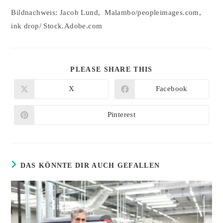
Bildnachweis: Jacob Lund, Malambo/peopleimages.com,
ink drop/ Stock.Adobe.com
DIESEN
PLEASE SHARE THIS
INHALT
TEILEN
X
Facebook
Öffnet
Öffnet
in
in
einem
einem
neuen
neuen
Pinterest
Öffnet
Fenster
Fenster
in
einem
neuen
Fenster
DAS KÖNNTE DIR AUCH GEFALLEN