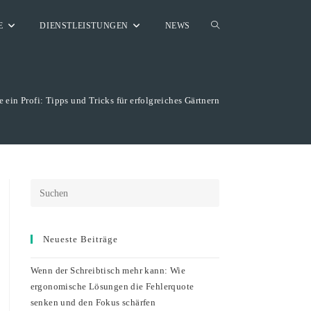
WEBSITE-
E
DIENSTLEISTUNGEN
NEWS
SUCHE
e ein Profi: Tipps und Tricks für erfolgreiches Gärtnern
UMSCHALTEN
Neueste Beiträge
Wenn der Schreibtisch mehr kann: Wie
ergonomische Lösungen die Fehlerquote
senken und den Fokus schärfen