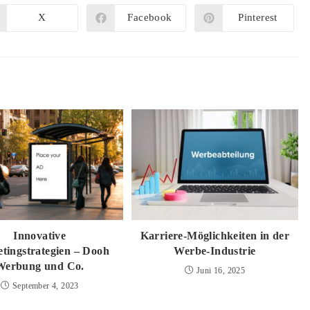
X
Facebook
Pinterest
Öffnet
Öffnet
Öffnet
in
in
in
einem
einem
einem
neuen
neuen
neuen
Fenster
Fenster
Fenster
Innovative
Karriere-Möglichkeiten in der
tingstrategien – Dooh
Werbe-Industrie
Werbung und Co.
Juni 16, 2025
September 4, 2023